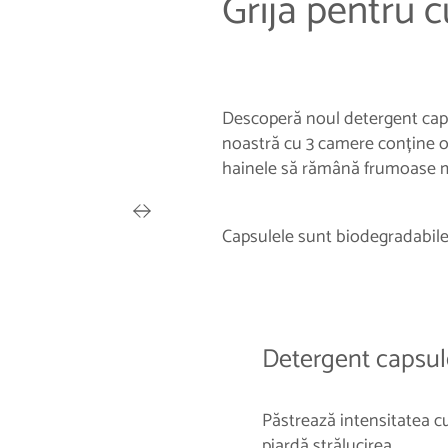
Grijă pentru cu
Descoperă noul detergent caps
noastră cu 3 camere conține o f
hainele să rămână frumoase m
Capsulele sunt biodegradabile, 
Detergent capsul
Păstrează intensitatea cu
piardă strălucirea