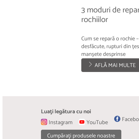
3 moduri de repa
rochiilor
Cum se repară o rochie –
desfăcute, rupturi din țes
manșete desprinse
AFLĂ MAI MULTE
Luaţi legătura cu noi
Faceb
Instagram
YouTube
Cumpăraţi produsele noastre