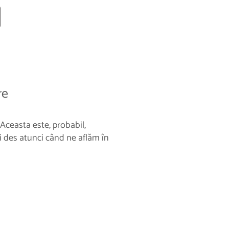
re
ceasta este, probabil,
i des atunci când ne aflăm în