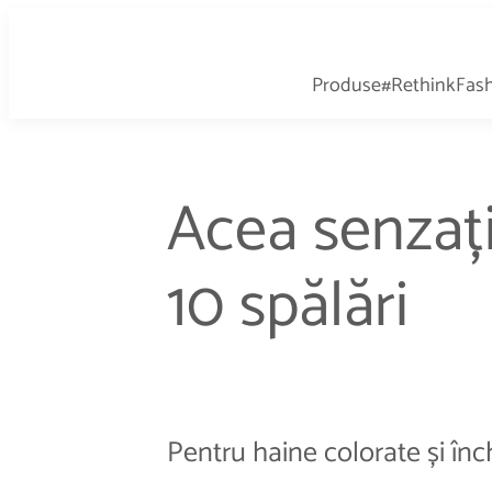
Produse
#RethinkFas
Acea senzați
10 spălări
Pentru haine colorate și înc