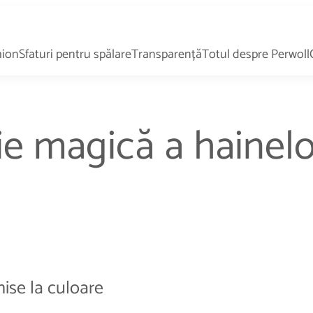
hion
Sfaturi pentru spălare
Transparență
Totul despre Perwoll
e magică a hainelo
hise la culoare