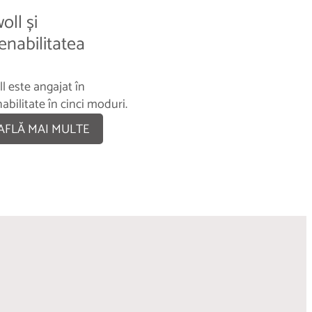
oll și
enabilitatea
l este angajat în
abilitate în cinci moduri.
AFLĂ MAI MULTE