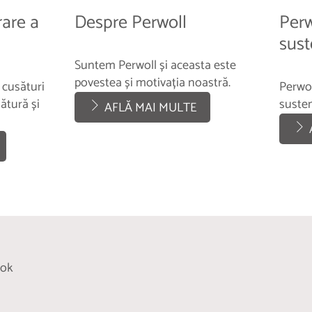
rare a
Despre Perwoll
Perw
sust
Suntem Perwoll și aceasta este
povestea și motivația noastră.
 cusături
Perwol
ătură și
susten
AFLĂ MAI MULTE
ook