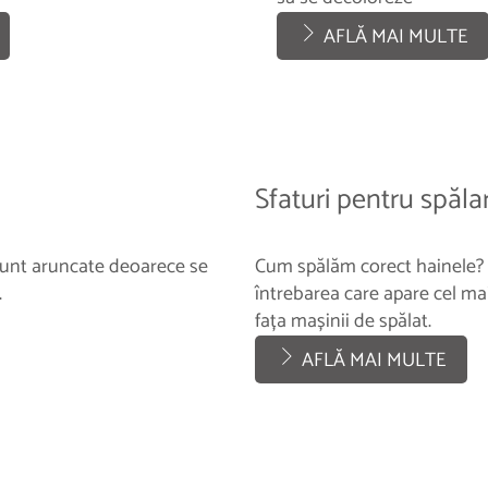
AFLĂ MAI MULTE
Sfaturi pentru spăla
 sunt aruncate deoarece se
Cum spălăm corect hainele? A
.
întrebarea care apare cel ma
fața mașinii de spălat.
AFLĂ MAI MULTE