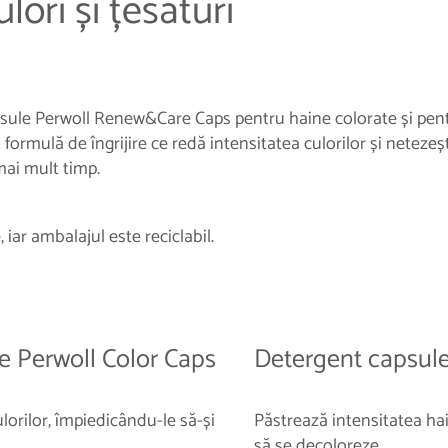
lori și țesături
ule Perwoll Renew&Care Caps pentru haine colorate și pentr
ormulă de îngrijire ce redă intensitatea culorilor și netezeșt
ai mult timp.
iar ambalajul este reciclabil.
e Perwoll Color Caps
Detergent capsule
lorilor, împiedicându-le să-și
Păstrează intensitatea ha
să se decoloreze