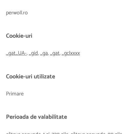
perwoll.ro
Cookie-uri
_gat_UA-
,
_gid
,
_ga
,
_gat
,
_gclxxxx
Cookie-uri utilizate
Primare
Perioada de valabilitate