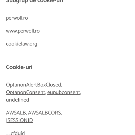
Subgrup de cookie-uri
perwoll.ro
www.perwoll.ro
cookielaw.org
Cookie-uri
OptanonAlertBoxClosed
,
OptanonConsent
,
eupubconsent
,
undefined
AWSALB
,
AWSALBCORS
,
JSESSIONID
__cfduid