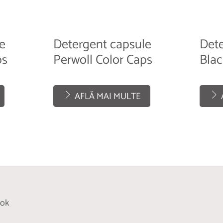
e
Detergent capsule
Dete
ps
Perwoll Color Caps
Blac
AFLĂ MAI MULTE
Perwoll
Detergent lichid Perwoll
Dete
Perwoll
Detergent lichid Perwoll
Blossom
Deli
Light
ook
AFLĂ MAI MULTE