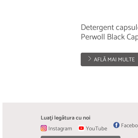
Detergent capsul
Perwoll Black Ca
AFLĂ MAI MULTE
Detergent lichid 
Detergent lichid 
Color
Bloom
Luaţi legătura cu noi
Faceb
Instagram
YouTube
AFLĂ MAI MULTE