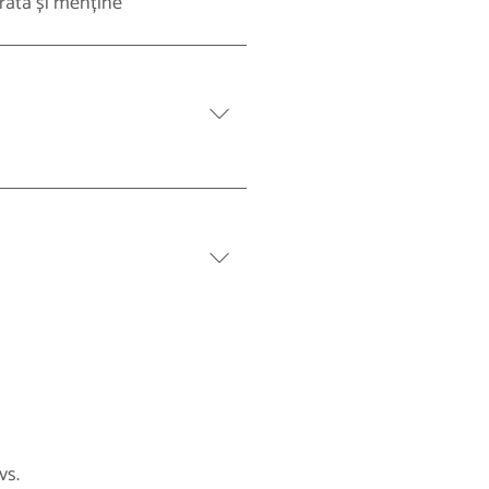
urată și menține
vs.