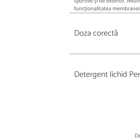
sportive și de exterior. Neu
funcționalitatea membranei 
Doza corectă
Detergent lichid Pe
De