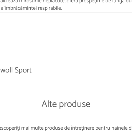
tralizează mirosurile neplăcute, oferă prospețime de lungă d
a îmbrăcămintei respirabile.
rwoll Sport
Alte produse
scoperiţi mai multe produse de întreţinere pentru hainele d