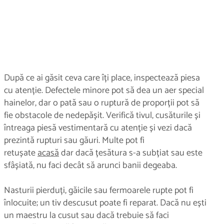
După ce ai găsit ceva care îți place, inspectează piesa
cu atenție. Defectele minore pot să dea un aer special
hainelor, dar o pată sau o ruptură de proporții pot să
fie obstacole de nedepășit. Verifică tivul, cusăturile și
întreaga piesă vestimentară cu atenție și vezi dacă
prezintă rupturi sau găuri. Multe pot fi
retușate
acasă
dar dacă țesătura s-a subțiat sau este
sfâșiată, nu faci decât să arunci banii degeaba.
Nasturii pierduți, găicile sau fermoarele rupte pot fi
înlocuite; un tiv descusut poate fi reparat. Dacă nu ești
un maestru la cusut sau dacă trebuie să faci