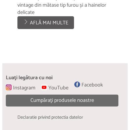
vintage din mătase tip furou și a hainelor
delicate
AFLĂ MAI MULTE
Blugi modificați prin tehnica DIY
ShopNOholic
Kintsugi
ShopNOholic – nu cumpăra haine noi,
Cum restaurezi blugii rupți folosind o veche
Luaţi legătura cu noi
transformă-le
filosofie japoneză.
Facebook
Instagram
YouTube
AFLĂ MAI MULTE
AFLĂ MAI MULTE
Cumpăraţi produsele noastre
Declaratie privind protectia datelor