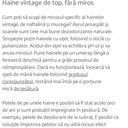
Haine vintage de top, fără miros
Cum poți să scapi de mirosul specific al hainelor
vintage, de naftalină și mucegai? Aerul proaspăt și
soarele sunt cele mai bune dezodorizante naturale.
Stropește puțin hainele cu oțet, folosind o sticlă cu
pulverizator. Acidul din oțet va echilibra pH-ul și va
anula mirosul. Pune hainele pe un umeraș lângă o
fereastră deschisă pentru a grăbi procesul de
reîmprospătare. Dacă nu funcționează, încearcă să
speli de mână hainele folosind
produsul
corespunzător
, testând mai întâi pe o porțiune
mică
de țesătură
.
Petele de pe unele haine e posibil să fi stat acolo zeci
de ani și sunt probabil impregnate în țesătură. De
exemplu, petele de deodorant de la subraț. E posibil ca
soluțiile împotriva petelor să nu aibă niciun efect