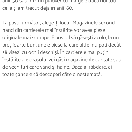
anii '50 sau într-un pulover cu mărgele dacă noi toți
ceilalți am trecut deja în anii '60.
La pasul următor, alege-ți locul. Magazinele second-
hand din cartierele mai înstărite vor avea piese
originale mai scumpe. E posibil să găsești acolo, la un
preț foarte bun, unele piese la care altfel nu poți decât
să visezi cu ochii deschiși. În cartierele mai puțin
înstărite ale orașului vei găsi magazine de caritate sau
de vechituri care vând și haine. Dacă ai răbdare, ai
toate șansele să descoperi câte o nestemată.