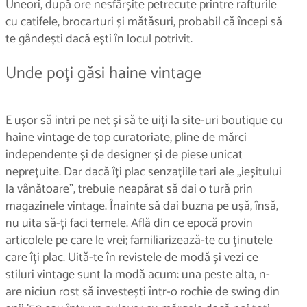
Uneori, după ore nesfârșite petrecute printre rafturile
cu catifele, brocarturi și mătăsuri, probabil că începi să
te gândești dacă ești în locul potrivit.
Unde poți găsi haine vintage
E ușor să intri pe net și să te uiți la site-uri boutique cu
haine vintage de top curatoriate, pline de mărci
independente și de designer și de piese unicat
neprețuite. Dar dacă îți plac senzațiile tari ale „ieșitului
la vânătoare”, trebuie neapărat să dai o tură prin
magazinele vintage. Înainte să dai buzna pe ușă, însă,
nu uita să-ți faci temele. Află din ce epocă provin
articolele pe care le vrei; familiarizează-te cu ținutele
care îți plac. Uită-te în revistele de modă și vezi ce
stiluri vintage sunt la modă acum: una peste alta, n-
are niciun rost să investești într-o rochie de swing din