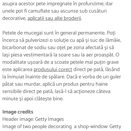
asupra acestor pete impregnate în profunzime, dar
unele pot fi camuflate sau ascunse sub cusături
decorative,
aplicații sau alte broderii
.
Petele de mucegai sunt în general permanente. Poți
încerca să pulverizezi o soluție cu apă și suc de lămâie,
bicarbonat de sodiu sau oțet pe zona afectată și să
lași piesa vestimentară la soare sau la aer proaspăt. O
modalitate ușoară de a scoate petele mai puțin grave
este aplicarea
produsului corect
direct pe pată, lăsând
la înmuiat înainte de spălare. Dacă e vorba de un guler
pătat sau murdar, aplică un produs pentru haine
sensibile direct pe pată, lasă-l să acționeze câteva
minute și apoi clătește bine.
Image credits
Header image: Getty Images
Image of two people decorating a shop-window: Getty