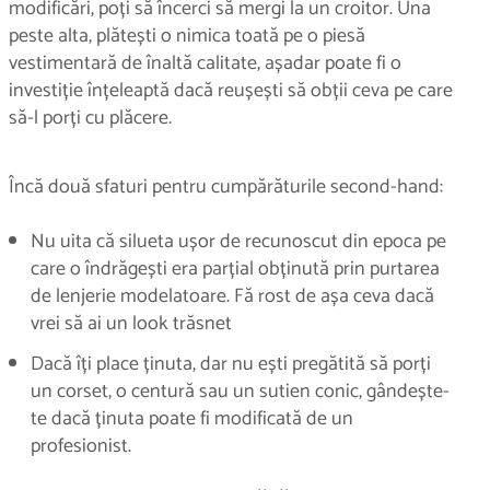
modificări, poți să încerci să mergi la un croitor. Una
peste alta, plătești o nimica toată pe o piesă
vestimentară de înaltă calitate, așadar poate fi o
investiție înțeleaptă dacă reușești să obții ceva pe care
să-l porți cu plăcere.
Încă două sfaturi pentru cumpărăturile second-hand:
Nu uita că silueta ușor de recunoscut din epoca pe
care o îndrăgești era parțial obținută prin purtarea
de lenjerie modelatoare. Fă rost de așa ceva dacă
vrei să ai un look trăsnet
Dacă îți place ținuta, dar nu ești pregătită să porți
un corset, o centură sau un sutien conic, gândește-
te dacă ținuta poate fi modificată de un
profesionist.